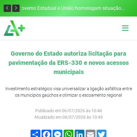
Defesa Civil alerta para risco de tornado e tempestades severas no RS entre esta quinta e sexta-feira
Governo Estadual e União homologam situação de emergência em Frederico Westphalen após vendaval
Governo do Estado autoriza licitação para
pavimentação da ERS-330 e novos acessos
municipais
Investimento estratégico visa universalizar a ligação asfáltica entre
os municípios gaúchos e otimizar o escoamento regional
Publicado em 06/07/2026 às 10:46
Atualizado em 06/07/2026 às 10:49
Compartilhar
Facebook
Messenger
WhatsApp
LinkedIn
Email
Twitter