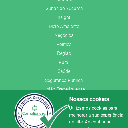
Gurias do Yucumã
Insight!
Meio Ambiente
Negócios
Política
Região
Rural
Saúde
Segurança Pública
União Frederiquense
Nossos cookies
Utilizamos cookies para
melhorar a sua experiência
no site. Ao continuar
© Copyright 2022.
LA+
.