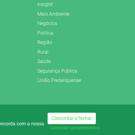
Insight!
Meio Ambiente
Negócios
Política
Região
Rural
Saúde
Segurança Pública
União Frederiquense
Preparado no
Concordar e fechar
concorda com a nossa
dio Palmeira FM
Rádio Palmeira AM
740
Gerenciar consentimentos
AM