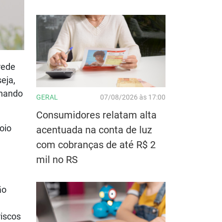
rede
eja,
rnando
GERAL
07/08/2026 às 17:00
Consumidores relatam alta
oio
acentuada na conta de luz
com cobranças de até R$ 2
mil no RS
ão
riscos