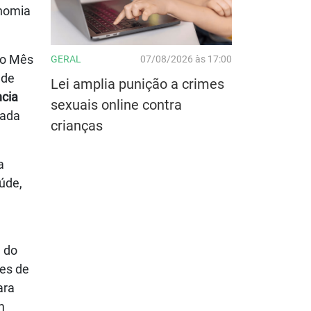
onomia
do Mês
GERAL
07/08/2026 às 17:00
 de
Lei amplia punição a crimes
ncia
sexuais online contra
rada
crianças
a
úde,
a do
es de
ara
m