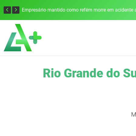
Edital para construção de ponte entre Itapiranga e Barra do Guarita deve ser lançado no segundo semestre
Empresário mantido como refém morre em acidente a
Rio Grande do Su
M