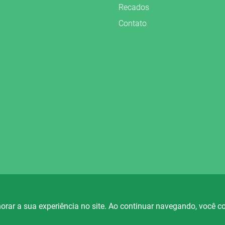
Recados
Contato
vados.
orar a sua experiência no site. Ao continuar navegando, você 
io Fortaleza
Rádio Ametista
Rá
88.5
101.7
FM
FM