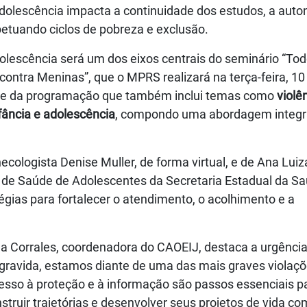
 adolescência impacta a continuidade dos estudos, a aut
petuando ciclos de pobreza e exclusão.
olescência será um dos eixos centrais do seminário “To
contra Meninas”, que o MPRS realizará na terça-feira, 10
arte da programação que também inclui temas como
violê
ância e adolescência
, compondo uma abordagem integ
ecologista Denise Muller, de forma virtual, e de Ana Luiz
a de Saúde de Adolescentes da Secretaria Estadual da Sa
tégias para fortalecer o atendimento, o acolhimento e a
éa Corrales, coordenadora do CAOEIJ, destaca a urgênci
ravida, estamos diante de uma das mais graves violaçõ
acesso à proteção e à informação são passos essenciais p
ruir trajetórias e desenvolver seus projetos de vida co