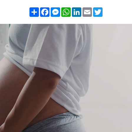
Compartilhar
Facebook
Messenger
WhatsApp
LinkedIn
Email
Twitter