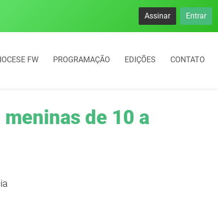
namento rotativo começará em 10 dias em Frederico Westphal
Assinar
Entrar
IOCESE FW
PROGRAMAÇÃO
EDIÇÕES
CONTATO
e meninas de 10 a
ia