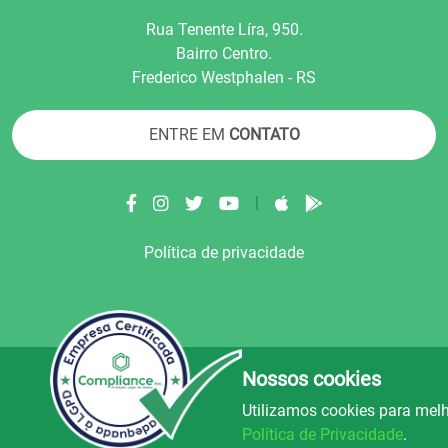
Rua Tenente Líra, 950.
Bairro Centro.
Frederico Westphalen - RS
ENTRE EM
CONTATO
|
Política de privacidade
Nossos cookies
© Copyright 2022.
LA+
.
Todos os direitos reser
Utilizamos cookies para melh
uz e Alegria FM
Rádio Avenida
Rád
106.5
89.9
Política de Privacidade
.
FM
FM