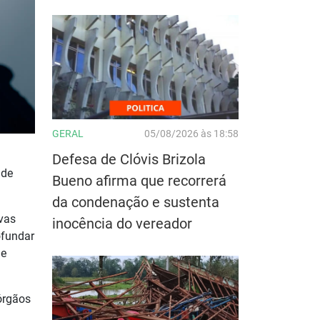
GERAL
05/08/2026 às 18:58
Defesa de Clóvis Brizola
 de
Bueno afirma que recorrerá
da condenação e sustenta
ovas
inocência do vereador
ofundar
de
órgãos