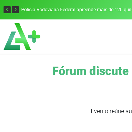
Tecnologia inovadora desenvolvida na UFSM/FW utiliza drones e IA para monitorar a qualidade da água
Fórum discute 
Evento reúne aut