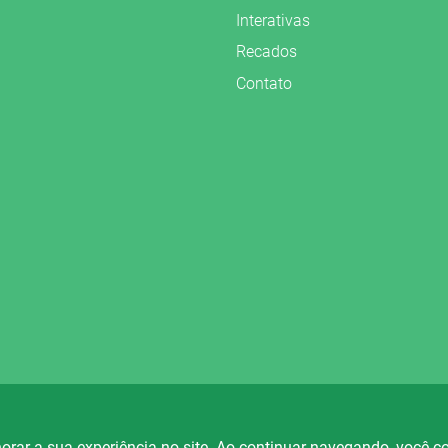
Interativas
Recados
Contato
vados.
orar a sua experiência no site. Ao continuar navegando, você 