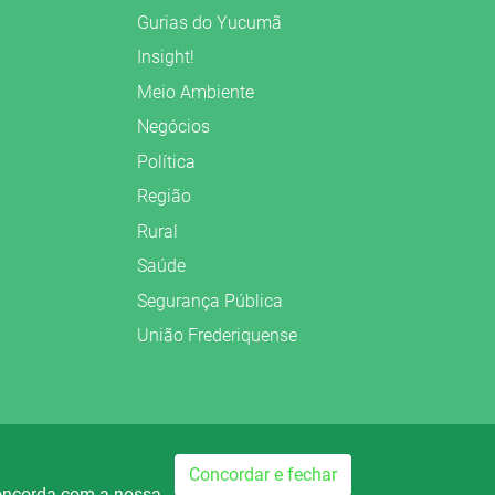
Gurias do Yucumã
Insight!
Meio Ambiente
Negócios
Política
Região
Rural
Saúde
Segurança Pública
União Frederiquense
Preparado no
Concordar e fechar
concorda com a nossa