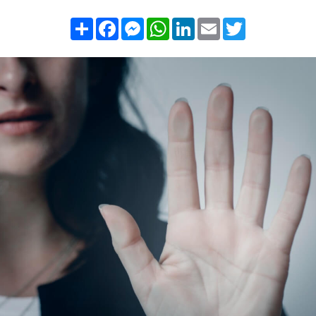
Compartilhar
Facebook
Messenger
WhatsApp
LinkedIn
Email
Twitter