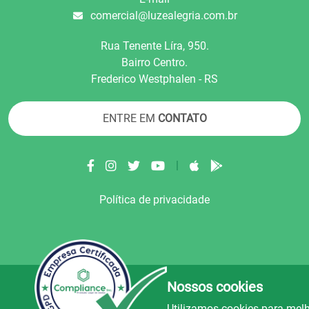
comercial@luzealegria.com.br
Rua Tenente Líra, 950.
Bairro Centro.
Frederico Westphalen - RS
ENTRE EM
CONTATO
|
Política de privacidade
Nossos cookies
© Copyright 2022.
LA+
.
Todos os direitos reser
Utilizamos cookies para melh