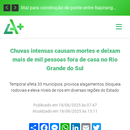
Colisão frontal na BR-386 em Seberi deixa um morto e quatro feridos
Edital para construção de ponte entre Itapiranga e Barra do Guarita deve ser lançado no segundo semestre
Chuvas intensas causam mortes e deixam
mais de mil pessoas fora de casa no Rio
Grande do Sul
Temporal afeta 33 municípios, provoca alagamentos, bloqueia
rodovias e eleva níveis de rios em diversas regiões do Estado
Publicado em 18/06/2025 às 07:47
Atualizado em 18/06/2025 às 13:11
Compartilhar
Facebook
Messenger
WhatsApp
LinkedIn
Email
Twitter