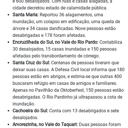
e 600 desalojados. Com ruas e casas alagadas, a
cidade decretou estado de calamidade pública.
Santa Maria:
Reportou 36 alagamentos, uma
inundação, um colapso em edificação, uma queda de
árvore e 34 casas danificadas. Nove pessoas estão
desabrigadas e 178 foram afetadas.
Encruzilhada do Sul, no Vale do Rio Pardo:
Contabiliza
30 desalojados, 15 casas inundadas e 150 pessoas
afetadas pelo transbordamento de córrego.
Santa Cruz do Sul:
Centenas de pessoas tiveram que
deixar suas casas. A Defesa Civil local informa que 180
pessoas estão em abrigos, e estima-se que outras 400
buscaram refúgio em casas de amigos e familiares.
Apenas no Pavilhão da Oktoberfest, 150 pessoas estão
desabrigadas. O Rio Pardinho já ultrapassou a cota de
inundação.
Cachoeira do Sul:
Conta com 13 desabrigados e sete
desalojados.
Arvorezinha, no Vale do Taquari:
Duas pessoas foram