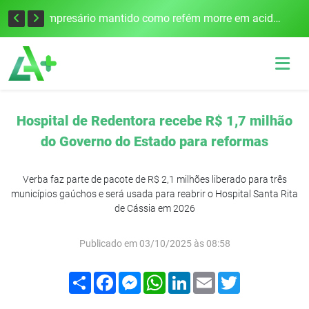
Edital para construção de ponte entre Itapiranga e Barra do Guarita deve ser lançado no segundo semestre
Empresário mantido como refém morre em acidente após assalto em Cerro Largo
Hospital de Redentora recebe R$ 1,7 milhão
do Governo do Estado para reformas
Verba faz parte de pacote de R$ 2,1 milhões liberado para três
municípios gaúchos e será usada para reabrir o Hospital Santa Rita
de Cássia em 2026
Publicado em 03/10/2025 às 08:58
Compartilhar
Facebook
Messenger
WhatsApp
LinkedIn
Email
Twitter