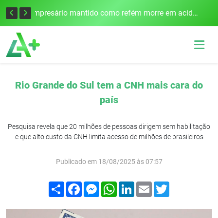
Edital para construção de ponte entre Itapiranga e Barra do Guarita deve ser lançado no segundo semestre
Empresário mantido como refém morre em acidente após assalto em Cerro Largo
Rio Grande do Sul tem a CNH mais cara do
país
Pesquisa revela que 20 milhões de pessoas dirigem sem habilitação
e que alto custo da CNH limita acesso de milhões de brasileiros
Publicado em 18/08/2025 às 07:57
Compartilhar
Facebook
Messenger
WhatsApp
LinkedIn
Email
Twitter