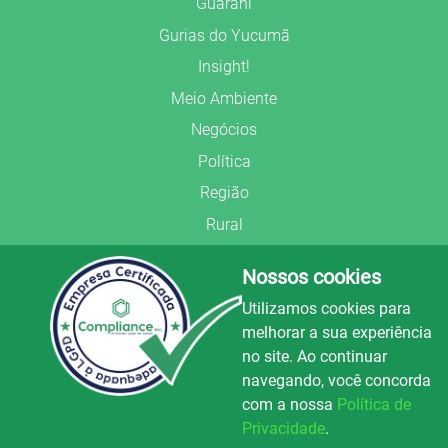
Guarani
Gurias do Yucumã
Insight!
Meio Ambiente
Negócios
Política
Região
Rural
Saúde
Nossos cookies
Segurança Pública
Utilizamos cookies para
União Frederiquense
melhorar a sua experiência
no site. Ao continuar
navegando, você concorda
com a nossa
Política de
Privacidade
.
© Copyright 2022.
LA+
.