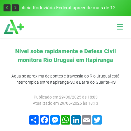
Tecnologia inovadora desenvolvida na UFSM/FW utiliza drones e IA para monitorar a qualidade da água
Polícia Rodoviária Federal apreende mais de 120 quilos de maconha na BR-386, em Frederico Westphalen
Nível sobe rapidamente e Defesa Civil
monitora Rio Uruguai em Itapiranga
Água se aproxima de pontes e travessia do Rio Uruguai está
interrompida entre Itapiranga-SC e Barra do Guarita-RS
Publicado em 29/06/2025 às 18:03
Atualizado em 29/06/2025 às 18:13
Compartilhar
Facebook
Messenger
WhatsApp
LinkedIn
Email
Twitter