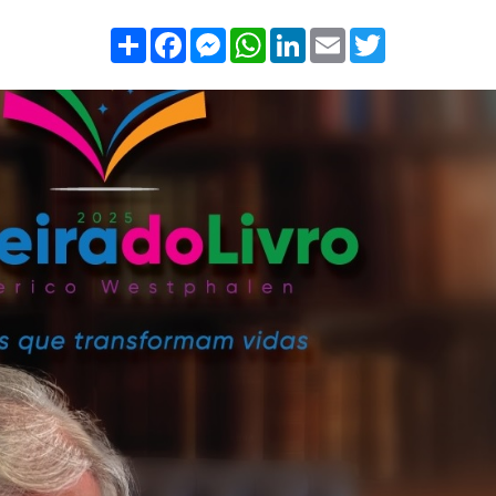
Compartilhar
Facebook
Messenger
WhatsApp
LinkedIn
Email
Twitter