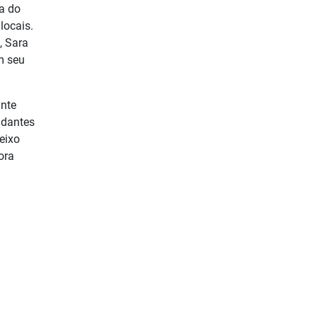
ra do
locais.
, Sara
m seu
ante
udantes
eixo
ora