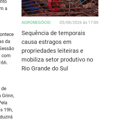
ento
om a
AGRONEGÓCIO
05/08/2026 às 17:00
Sequência de temporais
contece
causa estragos em
as da
 Sessão
propriedades leiteiras e
o com
mobiliza setor produtivo no
16h.
Rio Grande do Sul
 de
 Grinn,
Pela
s 19h,
duzirá