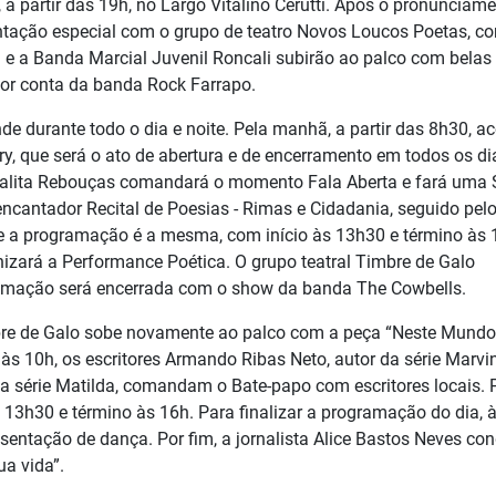
), a partir das 19h, no Largo Vitalino Cerutti. Após o pronunciam
ntação especial com o grupo de teatro Novos Loucos Poetas, c
I e a Banda Marcial Juvenil Roncali subirão ao palco com belas
por conta da banda Rock Farrapo.
de durante todo o dia e noite. Pela manhã, a partir das 8h30, a
ry, que será o ato de abertura e de encerramento em todos os di
ra Thalita Rebouças comandará o momento Fala Aberta e fará uma
encantador Recital de Poesias - Rimas e Cidadania, seguido pel
rde a programação é a mesma, com início às 13h30 e término às 
izará a Performance Poética. O grupo teatral Timbre de Galo
ogramação será encerrada com o show da banda The Cowbells.
Timbre de Galo sobe novamente ao palco com a peça “Neste Mundo
às 10h, os escritores Armando Ribas Neto, autor da série Marvin
a série Matilda, comandam o Bate-papo com escritores locais. 
13h30 e término às 16h. Para finalizar a programação do dia, à
entação de dança. Por fim, a jornalista Alice Bastos Neves con
sua vida”.