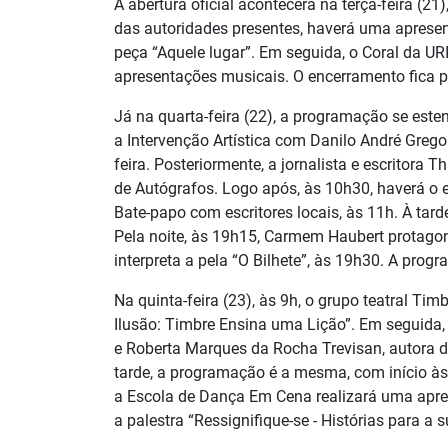
A abertura oficial acontecerá na terça-feira (21
das autoridades presentes, haverá uma aprese
peça “Aquele lugar”. Em seguida, o Coral da UR
apresentações musicais. O encerramento fica 
Já na quarta-feira (22), a programação se esten
a Intervenção Artística com Danilo André Grego
feira. Posteriormente, a jornalista e escrito
de Autógrafos. Logo após, às 10h30, haverá o 
Bate-papo com escritores locais, às 11h. À ta
Pela noite, às 19h15, Carmem Haubert protagon
interpreta a pela “O Bilhete”, às 19h30. A pr
Na quinta-feira (23), às 9h, o grupo teatral 
Ilusão: Timbre Ensina uma Lição”. Em seguida, 
e Roberta Marques da Rocha Trevisan, autora d
tarde, a programação é a mesma, com início às 
a Escola de Dança Em Cena realizará uma apres
a palestra “Ressignifique-se - Histórias para a 