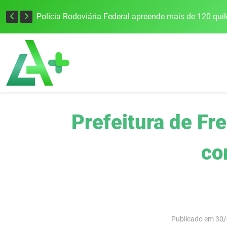
Tecnologia inovadora desenvolvida na UFSM/FW utiliza drones e IA para monitorar a qualidade da água
Prefeitura de Fr
co
Publicado em 30/