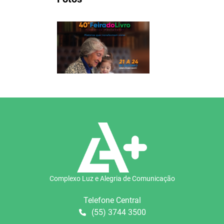
Complexo Luz e Alegria de Comunicação
Telefone Central
(55) 3744 3500