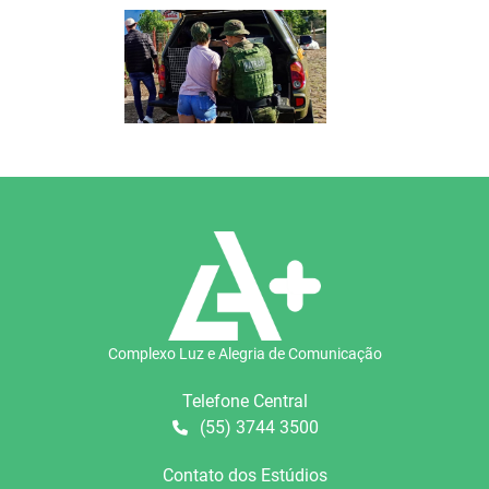
Complexo Luz e Alegria de Comunicação
Telefone Central
(55) 3744 3500
Contato dos Estúdios