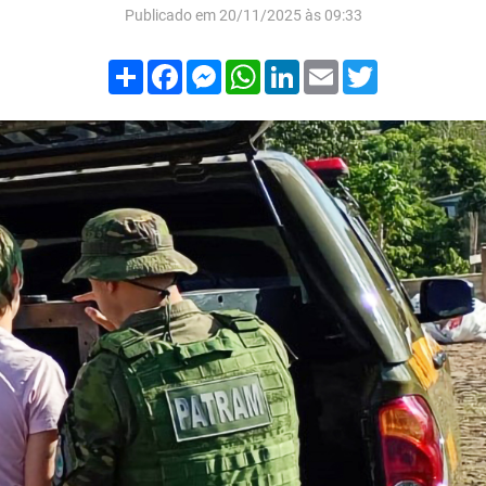
Publicado em 20/11/2025 às 09:33
Compartilhar
Facebook
Messenger
WhatsApp
LinkedIn
Email
Twitter