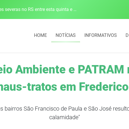
Defesa Civil alerta para risco de tornado e tempestades severas no RS entre esta quinta e sexta-feira
HOME
NOTÍCIAS
INFORMATIVOS
D
eio Ambiente e PATRAM 
aus-tratos em Frederic
 bairros São Francisco de Paula e São José result
calamidade"