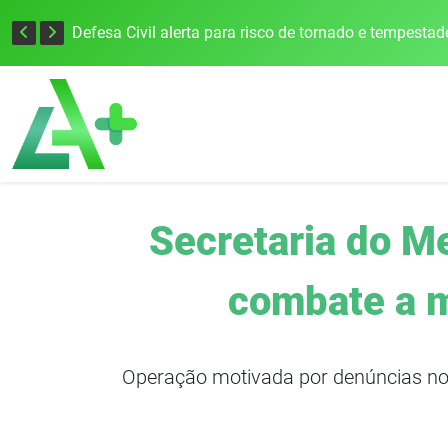
Justiça Eleitoral intensifica preparativos e faz alertas para as Eleições 2026 na 94ª Zona Eleitoral
Secretaria do M
combate a m
Operação motivada por denúncias nos