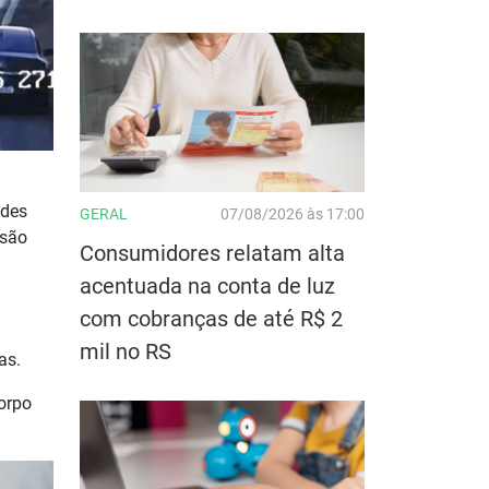
ndes
GERAL
07/08/2026 às 17:00
isão
Consumidores relatam alta
acentuada na conta de luz
com cobranças de até R$ 2
mil no RS
as.
Corpo