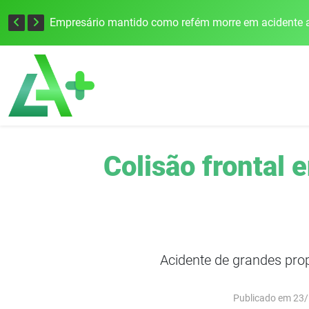
Edital para construção de ponte entre Itapiranga e Barra do Guarita deve ser lançado no segundo semestre
Empresário mantido como refém morre em acidente a
Colisão frontal
Acidente de grandes pro
Publicado em 23/