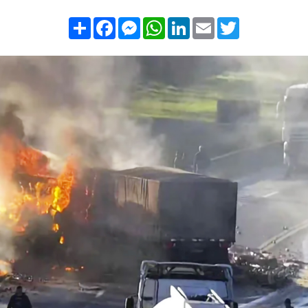
Compartilhar
Facebook
Messenger
WhatsApp
LinkedIn
Email
Twitter