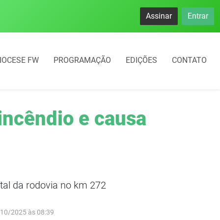
namento rotativo começará em 10 dias em Frederico Westphal
Assinar
Entrar
IOCESE FW
PROGRAMAÇÃO
EDIÇÕES
CONTATO
incêndio e causa
tal da rodovia no km 272
/10/2025 às 08:39