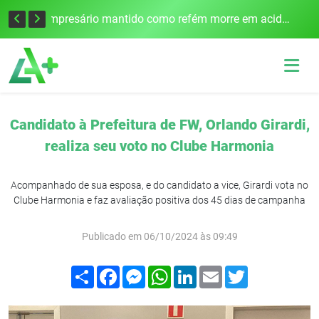
Edital para construção de ponte entre Itapiranga e Barra do Guarita deve ser lançado no segundo semestre
Empresário mantido como refém morre em acidente após assalto em Cerro Largo
Candidato à Prefeitura de FW, Orlando Girardi,
realiza seu voto no Clube Harmonia
Acompanhado de sua esposa, e do candidato a vice, Girardi vota no
Clube Harmonia e faz avaliação positiva dos 45 dias de campanha
Publicado em 06/10/2024 às 09:49
Compartilhar
Facebook
Messenger
WhatsApp
LinkedIn
Email
Twitter