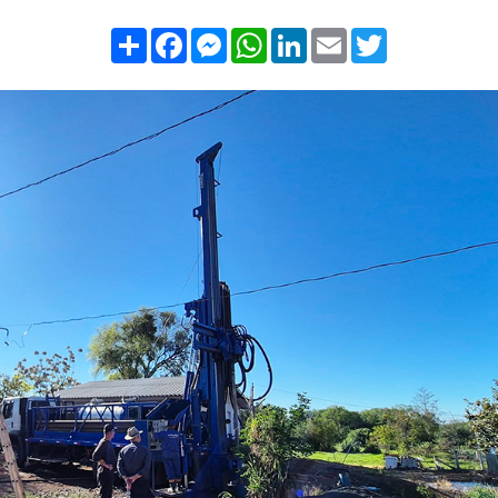
Compartilhar
Facebook
Messenger
WhatsApp
LinkedIn
Email
Twitter