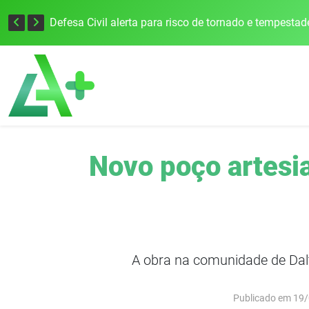
Justiça Eleitoral intensifica preparativos e faz alertas para as Eleições 2026 na 94ª Zona Eleitoral
Novo poço artesi
A obra na comunidade de Dal
Publicado em 19/