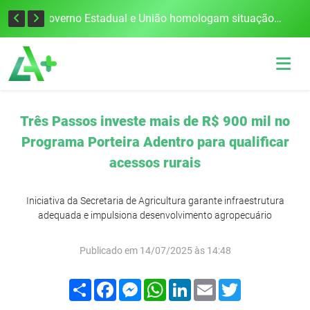
Defesa Civil alerta para risco de tornado e tempestades severas no RS entre esta quinta e sexta-feira
Governo Estadual e União homologam situação de emergência em Frederico Westphalen após vendaval
Três Passos investe mais de R$ 900 mil no
Programa Porteira Adentro para qualificar
acessos rurais
Iniciativa da Secretaria de Agricultura garante infraestrutura
adequada e impulsiona desenvolvimento agropecuário
Publicado em 14/07/2025 às 14:48
Compartilhar
Facebook
Messenger
WhatsApp
LinkedIn
Email
Twitter