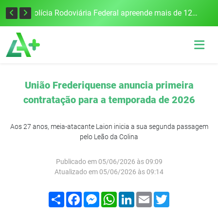
Tecnologia inovadora desenvolvida na UFSM/FW utiliza drones e IA para monitorar a qualidade da água
Polícia Rodoviária Federal apreende mais de 120 quilos de maconha na BR-386, em Frederico Westphalen
União Frederiquense anuncia primeira
contratação para a temporada de 2026
Aos 27 anos, meia-atacante Laion inicia a sua segunda passagem
pelo Leão da Colina
Publicado em 05/06/2026 às 09:09
Atualizado em 05/06/2026 às 09:14
Compartilhar
Facebook
Messenger
WhatsApp
LinkedIn
Email
Twitter