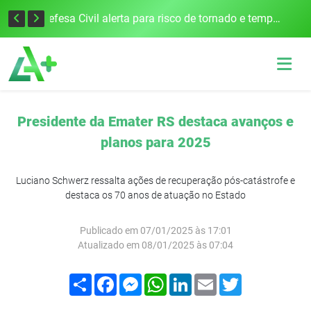
Justiça Eleitoral intensifica preparativos e faz alertas para as Eleições 2026 na 94ª Zona Eleitoral
Defesa Civil alerta para risco de tornado e tempestades severas no RS entre esta quinta e sexta-feira
Presidente da Emater RS destaca avanços e
planos para 2025
Luciano Schwerz ressalta ações de recuperação pós-catástrofe e
destaca os 70 anos de atuação no Estado
Publicado em 07/01/2025 às 17:01
Atualizado em 08/01/2025 às 07:04
Compartilhar
Facebook
Messenger
WhatsApp
LinkedIn
Email
Twitter