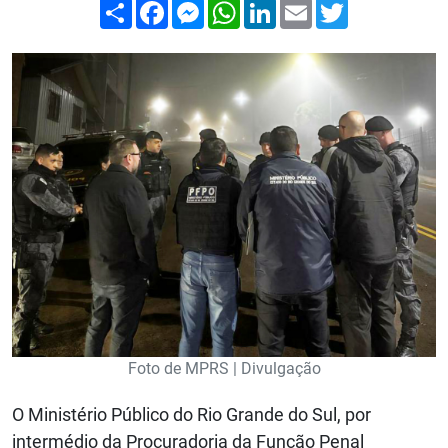
Compartilhar
Facebook
Messenger
WhatsApp
LinkedIn
Email
Twitter
Foto de MPRS | Divulgação
O Ministério Público do Rio Grande do Sul, por
intermédio da Procuradoria da Função Penal