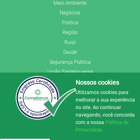
Meio Ambiente
Negócios
Política
Região
Rural
Saúde
Segurança Pública
União Frederiquense
Nossos cookies
Utilizamos cookies para
melhorar a sua experiência
no site. Ao continuar
© Copyright 2022.
LA+
.
navegando, você concorda
Todos os direitos reservados.
com a nossa
Política de
Preparado no
Privacidade
.
Luz e Alegria FM
100.3