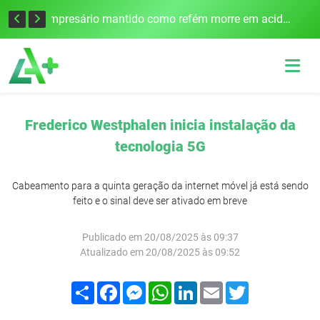
Edital para construção de ponte entre Itapiranga e Barra do Guarita deve ser lançado no segundo semestre
Empresário mantido como refém morre em acidente após assalto em Cerro Largo
Frederico Westphalen inicia instalação da
tecnologia 5G
Cabeamento para a quinta geração da internet móvel já está sendo
feito e o sinal deve ser ativado em breve
Publicado em 20/08/2025 às 09:37
Atualizado em 20/08/2025 às 09:52
Compartilhar
Facebook
Messenger
WhatsApp
LinkedIn
Email
Twitter