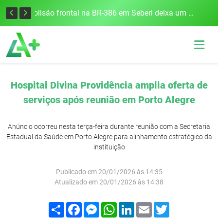
União Frederiquense vence o Gramadense fora de casa e assume a terceira posição na Divisão de Acesso
Colisão frontal na BR-386 em Seberi deixa um morto e quatro feridos
Hospital Divina Providência amplia oferta de
serviços após reunião em Porto Alegre
Anúncio ocorreu nesta terça-feira durante reunião com a Secretaria
Estadual da Saúde em Porto Alegre para alinhamento estratégico da
instituição
Publicado em 20/01/2026 às 14:35
Atualizado em 20/01/2026 às 14:38
Compartilhar
Facebook
Messenger
WhatsApp
LinkedIn
Email
Twitter