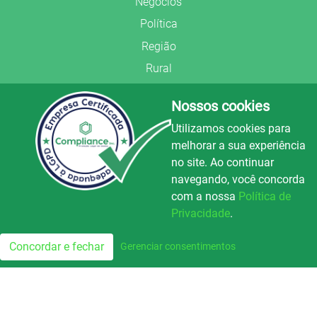
Negócios
Política
Região
Rural
Saúde
Nossos cookies
Segurança Pública
Utilizamos cookies para
União Frederiquense
melhorar a sua experiência
no site. Ao continuar
navegando, você concorda
com a nossa
Política de
Privacidade
.
© Copyright 2022.
LA+
.
Luz e Alegria FM
100.3
Todos os direitos reservados.
Concordar e fechar
Gerenciar consentimentos
FM
Preparado no