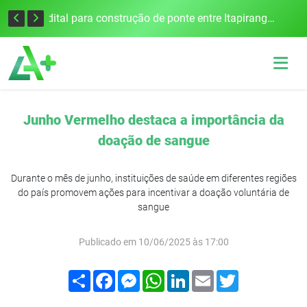
Colisão frontal na BR-386 em Seberi deixa um morto e quatro feridos
Edital para construção de ponte entre Itapiranga e Barra do Guarita deve ser lançado no segundo semestre
Junho Vermelho destaca a importância da
doação de sangue
Durante o mês de junho, instituições de saúde em diferentes regiões
do país promovem ações para incentivar a doação voluntária de
sangue
Publicado em 10/06/2025 às 17:00
Compartilhar
Facebook
Messenger
WhatsApp
LinkedIn
Email
Twitter