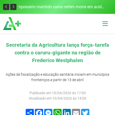
Edital para construção de ponte entre Itapiranga e Barra do Guarita deve ser lançado no segundo semestre
Empresário mantido como refém morre em acidente após assalto em Cerro Largo
Secretaria da Agricultura lança força-tarefa
contra o caruru-gigante na região de
Frederico Westphalen
Ações de fiscalização e educação sanitária iniciam em municípios
fronteiriços a partir de 13 de abril
Publicado em 10/04/2026 às 17:00
Atualizado em 10/04/2026 às 14:00
Compartilhar
Facebook
Messenger
WhatsApp
LinkedIn
Email
Twitter