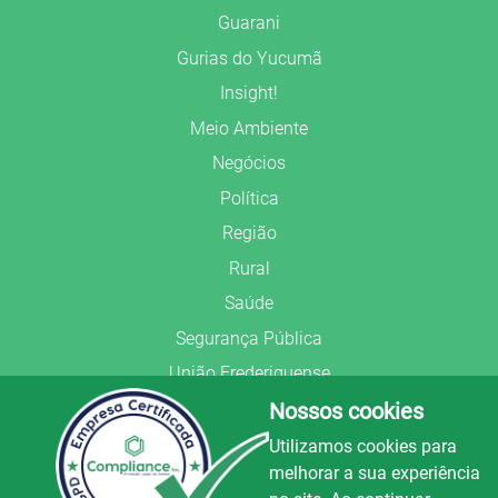
Guarani
Gurias do Yucumã
Insight!
Meio Ambiente
Negócios
Política
Região
Rural
Saúde
Segurança Pública
União Frederiquense
Nossos cookies
Utilizamos cookies para
melhorar a sua experiência