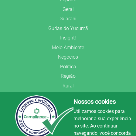
Geral
Guarani
Gurias do Yucumã
Insight!
Meio Ambiente
Negócios
Política
Região
Rural
Saúde
Nossos cookies
Segurança Pública
Utilizamos cookies para
União Frederiquense
melhorar a sua experiência
no site. Ao continuar
navegando, você concorda