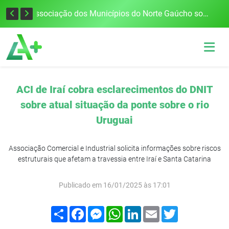
Defesa Civil alerta para risco de tornado e tempestades severas no RS entre esta quinta e sexta-feira
Associação dos Municípios do Norte Gaúcho solicita R$ 8 milhões ao Governo do Estado para reparações climáticas
ACI de Iraí cobra esclarecimentos do DNIT
sobre atual situação da ponte sobre o rio
Uruguai
Associação Comercial e Industrial solicita informações sobre riscos
estruturais que afetam a travessia entre Iraí e Santa Catarina
Publicado em 16/01/2025 às 17:01
Compartilhar
Facebook
Messenger
WhatsApp
LinkedIn
Email
Twitter