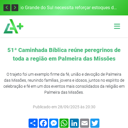
Sino furtado de capela no interior de Seberi é localizado após apreensão na BR-386
Rio Grande do Sul necessita reforçar estoques de todos os tipos de sangue
51ª Caminhada Bíblica reúne peregrinos de
toda a região em Palmeira das Missões
O trajeto foi um exemplo firme da fé, união e devoção de Palmeira
das Missões, reunindo famílias, jovens e idosos, juntos no espírito de
celebração e fé em um dos eventos mais consolidados da religião em
Palmeira das Missões.
Publicado em 28/09/2025 às 20:30
Compartilhar
Facebook
Messenger
WhatsApp
LinkedIn
Email
Twitter