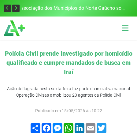
Defesa Civil alerta para risco de tornado e tempestades severas no RS entre esta quinta e sexta-feira
Associação dos Municípios do Norte Gaúcho solicita R$ 8 milhões ao Governo do Estado para reparações climáticas
Polícia Civil prende investigado por homicídio
qualificado e cumpre mandados de busca em
Iraí
Ação deflagrada nesta sexta-feira faz parte da iniciativa nacional
Operação Divisas e mobilizou 20 agentes da Polícia Civil
Publicado em 15/05/2026 às 10:22
Compartilhar
Facebook
Messenger
WhatsApp
LinkedIn
Email
Twitter