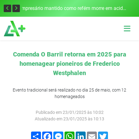
Edital para construção de ponte entre Itapiranga e Barra do Guarita deve ser lançado no segundo semestre
Empresário mantido como refém morre em acidente após assalto em Cerro Largo
Comenda O Barril retorna em 2025 para
homenagear pioneiros de Frederico
Westphalen
Evento tradicional será realizado no dia 25 de maio, com 12
homenageados
Publicado em 23/01/2025 às 10:02
Atualizado em 23/01/2025 às 10:13
Compartilhar
Facebook
Messenger
WhatsApp
LinkedIn
Email
Twitter