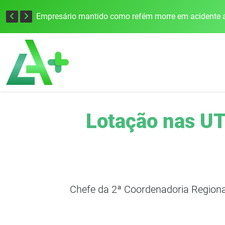
Edital para construção de ponte entre Itapiranga e Barra do Guarita deve ser lançado no segundo semestre
Empresário mantido como refém morre em acidente a
Lotação nas UT
Chefe da 2ª Coordenadoria Regiona