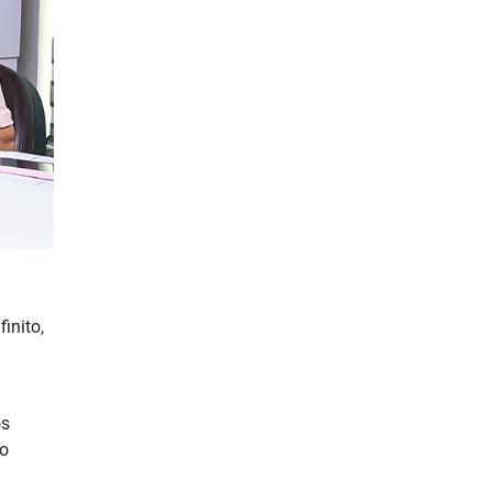
inito,
os
ão