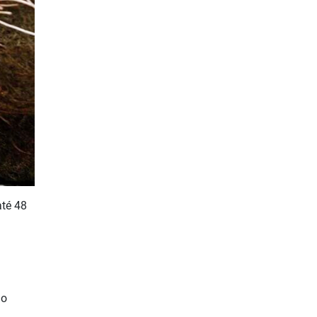
até 48
do