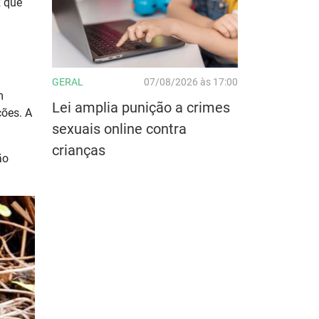
z que
GERAL
07/08/2026 às 17:00
m
Lei amplia punição a crimes
ções. A
sexuais online contra
crianças
ão