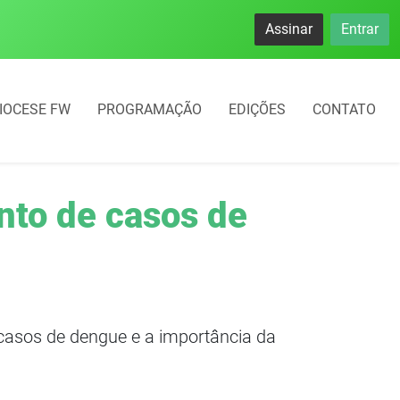
namento rotativo começará em 10 dias em Frederico Westphal
Assinar
Entrar
IOCESE FW
PROGRAMAÇÃO
EDIÇÕES
CONTATO
nto de casos de
casos de dengue e a importância da