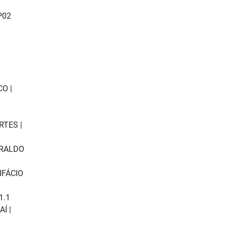
P02
O |
RTES |
ERALDO
IFÁCIO
1.1
Í |