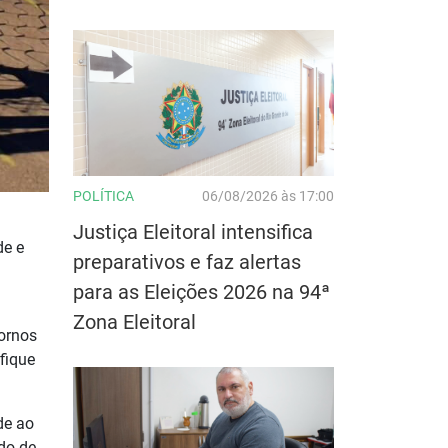
POLÍTICA
06/08/2026 às 17:00
Justiça Eleitoral intensifica
de e
preparativos e faz alertas
para as Eleições 2026 na 94ª
Zona Eleitoral
tornos
fique
de ao
do de