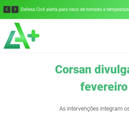
Justiça Eleitoral intensifica preparativos e faz alertas para as Eleições 2026 na 94ª Zona Eleitoral
Corsan divulg
fevereiro
As intervenções integram o