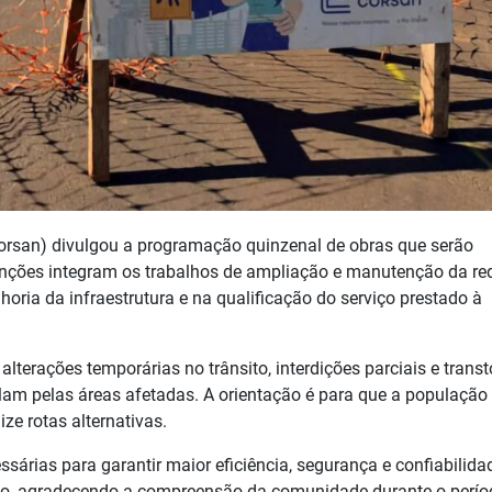
san) divulgou a programação quinzenal de obras que serão
enções integram os trabalhos de ampliação e manutenção da re
ria da infraestrutura e na qualificação do serviço prestado à
lterações temporárias no trânsito, interdições parciais e trans
lam pelas áreas afetadas. A orientação é para que a população 
ize rotas alternativas.
sárias para garantir maior eficiência, segurança e confiabilida
io, agradecendo a compreensão da comunidade durante o perío