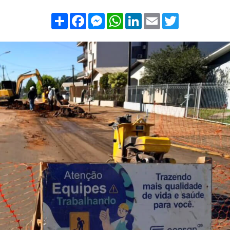
Compartilhar
Facebook
Messenger
WhatsApp
LinkedIn
Email
Twitter