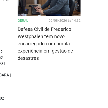
GERAL
06/08/2026 às 14:32
Defesa Civil de Frederico
Westphalen tem novo
encarregado com ampla
experiência em gestão de
02
desastres
02
O |
BARA |
02