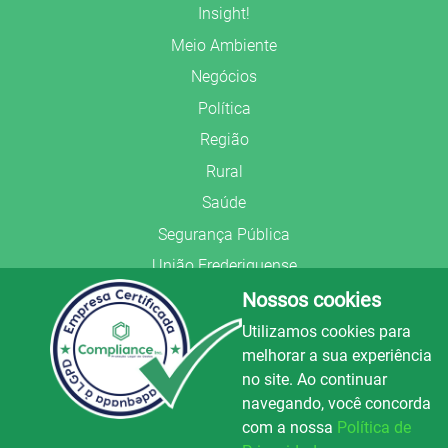
Insight!
Meio Ambiente
Negócios
Política
Região
Rural
Saúde
Segurança Pública
União Frederiquense
Nossos cookies
Utilizamos cookies para
melhorar a sua experiência
no site. Ao continuar
© Copyright 2022.
LA+
.
navegando, você concorda
Todos os direitos reservados.
com a nossa
Política de
Preparado no