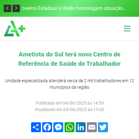
Defesa Civil alerta para risco de tornado e tempestades severas no RS entre esta quinta e sexta-feira
Governo Estadual e União homologam situação de emergência em Frederico Westphalen após vendaval
Ametista do Sul terá novo Centro de
Referência de Saúde do Trabalhador
Unidade especializada atenderá cerca de 2 mil trabalhadores em 12
municípios da região
Publicado em 04/06/2025 às 14:55
Atualizado em 04/06/2025 às 15:00
Compartilhar
Facebook
Messenger
WhatsApp
LinkedIn
Email
Twitter