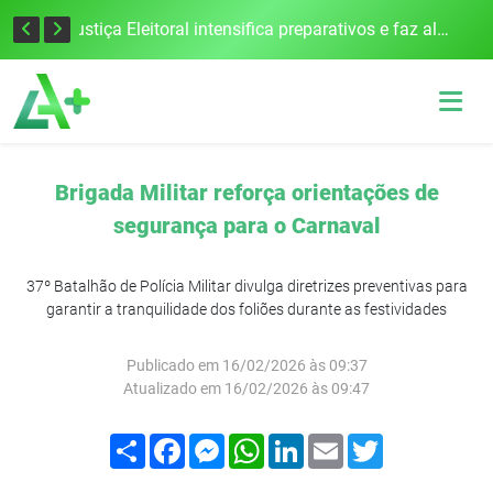
Escolas da 21ª CRE se destacam no IDEB com altos índices e avanços
Justiça Eleitoral intensifica preparativos e faz alertas para as Eleições 2026 na 94ª Zona Eleitoral
Brigada Militar reforça orientações de
segurança para o Carnaval
37º Batalhão de Polícia Militar divulga diretrizes preventivas para
garantir a tranquilidade dos foliões durante as festividades
Publicado em 16/02/2026 às 09:37
Atualizado em 16/02/2026 às 09:47
Compartilhar
Facebook
Messenger
WhatsApp
LinkedIn
Email
Twitter