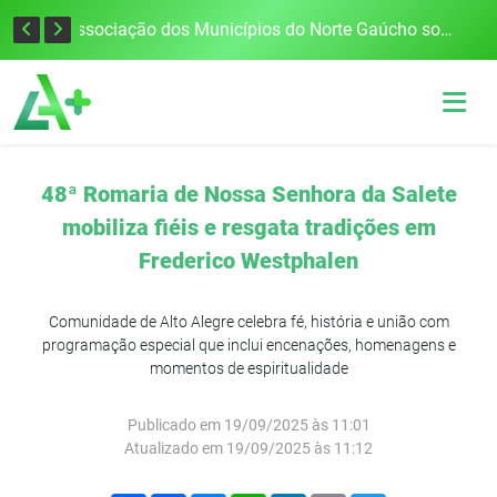
Defesa Civil alerta para risco de tornado e tempestades severas no RS entre esta quinta e sexta-feira
Associação dos Municípios do Norte Gaúcho solicita R$ 8 milhões ao Governo do Estado para reparações climáticas
48ª Romaria de Nossa Senhora da Salete
mobiliza fiéis e resgata tradições em
Frederico Westphalen
Comunidade de Alto Alegre celebra fé, história e união com
programação especial que inclui encenações, homenagens e
momentos de espiritualidade
Publicado em 19/09/2025 às 11:01
Atualizado em 19/09/2025 às 11:12