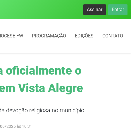
se destacam no IDEB com altos índices e avanços
Assinar
Entrar
IOCESE FW
PROGRAMAÇÃO
EDIÇÕES
CONTATO
 oficialmente o
em Vista Alegre
da devoção religiosa no município
/06/2026 às 10:31