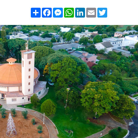
Compartilhar
Facebook
Messenger
WhatsApp
LinkedIn
Email
Twitter