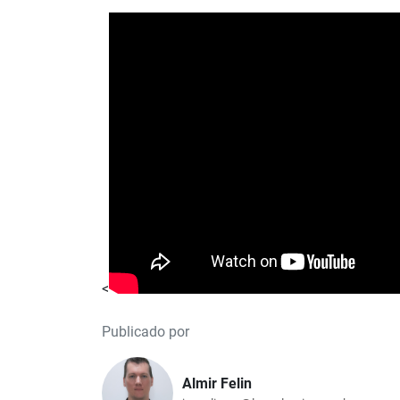
<
Publicado por
Almir Felin