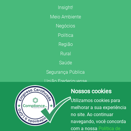
Insight!
Meio Ambiente
Negócios
Política
Região
Rural
Saúde
Segurança Pública
União Frederiquense
Nossos cookies
Utilizamos cookies para
melhorar a sua experiência
no site. Ao continuar
© Copyright 2022.
LA+
.
navegando, você concorda
Todos os direitos reservados.
com a nossa
Política de