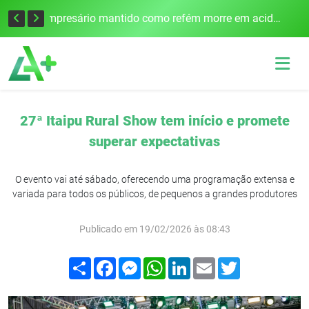
Edital para construção de ponte entre Itapiranga e Barra do Guarita deve ser lançado no segundo semestre
Empresário mantido como refém morre em acidente após assalto em Cerro Largo
27ª Itaipu Rural Show tem início e promete
superar expectativas
O evento vai até sábado, oferecendo uma programação extensa e
variada para todos os públicos, de pequenos a grandes produtores
Publicado em 19/02/2026 às 08:43
Compartilhar
Facebook
Messenger
WhatsApp
LinkedIn
Email
Twitter