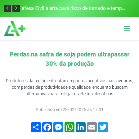
Justiça Eleitoral intensifica preparativos e faz alertas para as Eleições 2026 na 94ª Zona Eleitoral
Defesa Civil alerta para risco de tornado e tempestades severas no RS entre esta quinta e sexta-feira
Perdas na safra de soja podem ultrapassar
30% da produção
Produtores da região enfrentam impactos negativos nas lavouras,
com perdas de produtividade e qualidade, enquanto buscam
alternativas para mitigar os efeitos climáticos
Publicado em 28/02/2025 às 17:01
Compartilhar
Facebook
Messenger
WhatsApp
LinkedIn
Email
Twitter