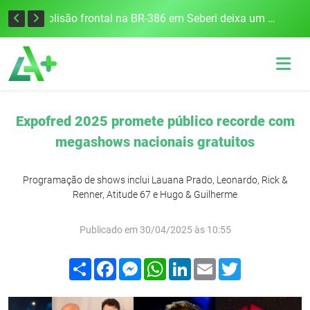
União Frederiquense vence o Gramadense fora de casa e assume a terceira posição na Divisão de Acesso
Colisão frontal na BR-386 em Seberi deixa um morto e quatro feridos
Expofred 2025 promete público recorde com
megashows nacionais gratuitos
Programação de shows inclui Lauana Prado, Leonardo, Rick &
Renner, Atitude 67 e Hugo & Guilherme
Publicado em 30/04/2025 às 10:55
Compartilhar
Facebook
Messenger
WhatsApp
LinkedIn
Email
Twitter