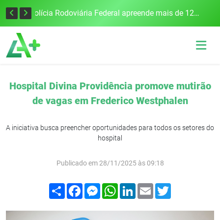
Tecnologia inovadora desenvolvida na UFSM/FW utiliza drones e IA para monitorar a qualidade da água
Polícia Rodoviária Federal apreende mais de 120 quilos de maconha na BR-386, em Frederico Westphalen
Hospital Divina Providência promove mutirão
de vagas em Frederico Westphalen
A iniciativa busca preencher oportunidades para todos os setores do
hospital
Publicado em 28/11/2025 às 09:18
Compartilhar
Facebook
Messenger
WhatsApp
LinkedIn
Email
Twitter