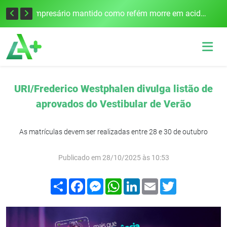
Edital para construção de ponte entre Itapiranga e Barra do Guarita deve ser lançado no segundo semestre
Empresário mantido como refém morre em acidente após assalto em Cerro Largo
URI/Frederico Westphalen divulga listão de
aprovados do Vestibular de Verão
As matrículas devem ser realizadas entre 28 e 30 de outubro
Publicado em 28/10/2025 às 10:53
Compartilhar
Facebook
Messenger
WhatsApp
LinkedIn
Email
Twitter