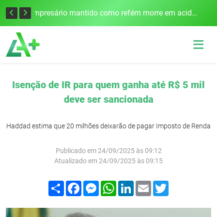
Edital para construção de ponte entre Itapiranga e Barra do Guarita deve ser lançado no segundo semestre
Empresário mantido como refém morre em acidente após assalto em Cerro Largo
Isenção de IR para quem ganha até R$ 5 mil
deve ser sancionada
Haddad estima que 20 milhões deixarão de pagar Imposto de Renda
Publicado em 24/09/2025 às 09:12
Atualizado em 24/09/2025 às 09:15
Compartilhar
Facebook
Messenger
WhatsApp
LinkedIn
Email
Twitter