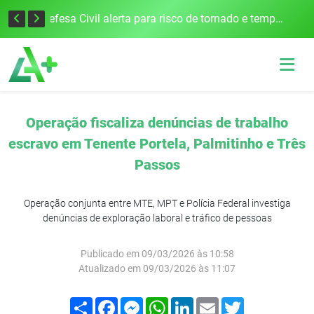
Justiça Eleitoral intensifica preparativos e faz alertas para as Eleições 2026 na 94ª Zona Eleitoral
Defesa Civil alerta para risco de tornado e tempestades severas no RS entre esta quinta e sexta-feira
Operação fiscaliza denúncias de trabalho
escravo em Tenente Portela, Palmitinho e Três
Passos
Operação conjunta entre MTE, MPT e Polícia Federal investiga
denúncias de exploração laboral e tráfico de pessoas
Publicado em 09/03/2026 às 10:58
Atualizado em 09/03/2026 às 11:07
Compartilhar
Facebook
Messenger
WhatsApp
LinkedIn
Email
Twitter