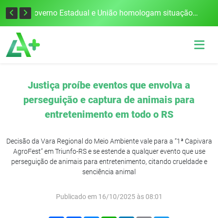
Defesa Civil alerta para risco de tornado e tempestades severas no RS entre esta quinta e sexta-feira
Governo Estadual e União homologam situação de emergência em Frederico Westphalen após vendaval
Justiça proíbe eventos que envolva a
perseguição e captura de animais para
entretenimento em todo o RS
Decisão da Vara Regional do Meio Ambiente vale para a “1ª Capivara
AgroFest” em Triunfo-RS e se estende a qualquer evento que use
perseguição de animais para entretenimento, citando crueldade e
senciência animal
Publicado em 16/10/2025 às 08:01