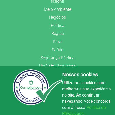
Insight!
Meio Ambiente
Negócios
Política
Região
Rural
Saúde
Segurança Pública
União Frederiquense
Nossos cookies
Utilizamos cookies para
melhorar a sua experiência
no site. Ao continuar
© Copyright 2022.
LA+
.
navegando, você concorda
Todos os direitos reservados.
com a nossa
Política de
Preparado no
Privacidade
.