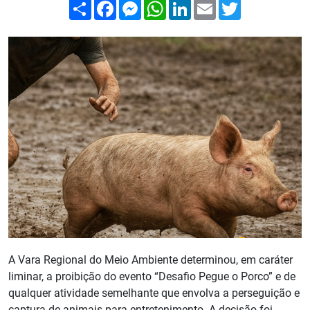
Compartilhar
Facebook
Messenger
WhatsApp
LinkedIn
Email
Twitter
A Vara Regional do Meio Ambiente determinou, em caráter
liminar, a proibição do evento “Desafio Pegue o Porco” e de
qualquer atividade semelhante que envolva a perseguição e
captura de animais para entretenimento. A decisão foi