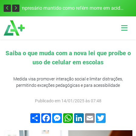
Edital para construção de ponte entre Itapiranga e Barra do Guarita deve ser lançado no segundo semestre
Empresário mantido como refém morre em acidente após assalto em Cerro Largo
Saiba o que muda com a nova lei que proíbe o
uso de celular em escolas
Medida visa promover interação social e limitar distrações,
permitindo exceções pedagógicas e para acessibilidade
Publicado em 14/01/2025 às 07:48
Compartilhar
Facebook
Messenger
WhatsApp
LinkedIn
Email
Twitter