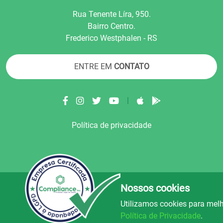
Rua Tenente Líra, 950.
Bairro Centro.
Frederico Westphalen - RS
ENTRE EM
CONTATO
|
Política de privacidade
Nossos cookies
© Copyright 2022.
LA+
.
Todos os direitos reser
Utilizamos cookies para melh
uz e Alegria FM
Rádio Avenida
Rád
106.5
89.9
Política de Privacidade
.
FM
FM