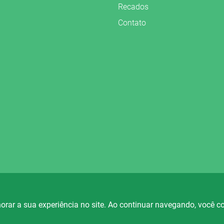
Recados
Contato
vados.
orar a sua experiência no site. Ao continuar navegando, você 
io Fortaleza
Rádio Ametista
Rá
88.5
101.7
FM
FM