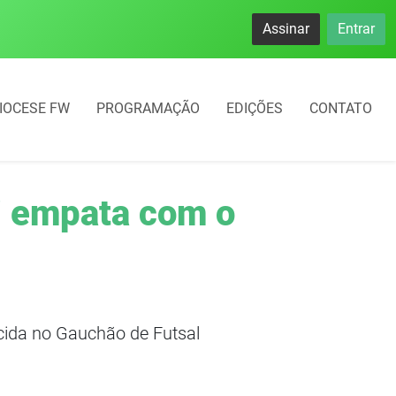
namento rotativo começará em 10 dias em Frederico Westphal
Assinar
Entrar
IOCESE FW
PROGRAMAÇÃO
EDIÇÕES
CONTATO
i empata com o
cida no Gauchão de Futsal