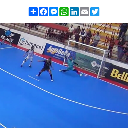
Compartilhar
Facebook
Messenger
WhatsApp
LinkedIn
Email
Twitter