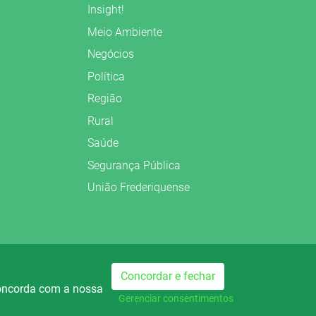
Insight!
Meio Ambiente
Negócios
Política
Região
Rural
Saúde
Segurança Pública
União Frederiquense
Preparado no
Concordar e fechar
concorda com a nossa
dio Palmeira FM
Rádio Palmeira AM
740
Gerenciar consentimentos
AM