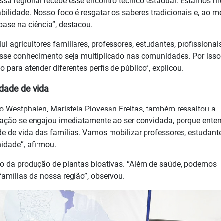
ossa regional recebe esse encontro técnico estadual. Estamos m
bilidade. Nosso foco é resgatar os saberes tradicionais e, ao 
base na ciência”, destacou.
i agricultores familiares, professores, estudantes, profissionai
sse conhecimento seja multiplicado nas comunidades. Por isso
 para atender diferentes perfis de público”, explicou.
dade de vida
co Westphalen, Maristela Piovesan Freitas, também ressaltou a
ducação se engajou imediatamente ao ser convidada, porque ent
e de vida das famílias. Vamos mobilizar professores, estudant
idade”, afirmou.
co da produção de plantas bioativas. “Além de saúde, podemos
amílias da nossa região”, observou.