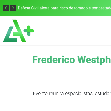
Justiça Eleitoral intensifica preparativos e faz alertas para as Eleições 2026 na 94ª Zona Eleitoral
Frederico Westph
Evento reunirá especialistas, estudan