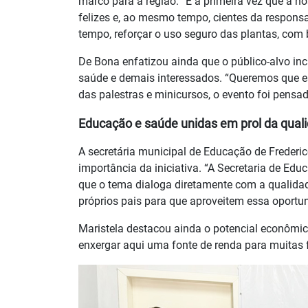
marco para a região. “É a primeira vez que a n
felizes e, ao mesmo tempo, cientes da responsa
tempo, reforçar o uso seguro das plantas, com 
De Bona enfatizou ainda que o público-alvo inclu
saúde e demais interessados. “Queremos que e
das palestras e minicursos, o evento foi pensado
Educação e saúde unidas em prol da quali
A secretária municipal de Educação de Frederi
importância da iniciativa. “A Secretaria de E
que o tema dialoga diretamente com a qualidad
próprios pais para que aproveitem essa oportun
Maristela destacou ainda o potencial econômi
enxergar aqui uma fonte de renda para muitas f