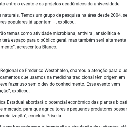
nto entre o evento e os projetos acadêmicos da universidade.
s naturais. Temos um grupo de pesquisa na área desde 2004, s
res populares já apontam –, explicou.
ão temas como atividade microbiana, antiviral, ansiolítica e
to terá espaço para o público geral, mas também será altamente
imento”, acrescentou Blanco.
r Regional de Frederico Westphalen, chamou a atenção para o u
dicamentos que usamos na medicina tradicional têm origem em
e deve fazer uso sem o devido conhecimento. Esse evento vem
ção”, explicou.
ca Estadual abordará o potencial econômico das plantas bioat
e mercado, para que agricultores e pequenos produtores poss
rcialização”, concluiu Priscila.