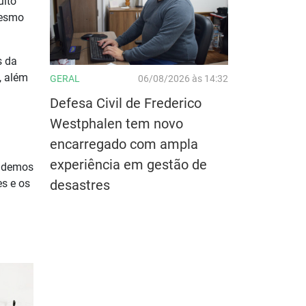
uito
mesmo
s da
, além
GERAL
06/08/2026 às 14:32
Defesa Civil de Frederico
Westphalen tem novo
encarregado com ampla
experiência em gestão de
endemos
es e os
desastres