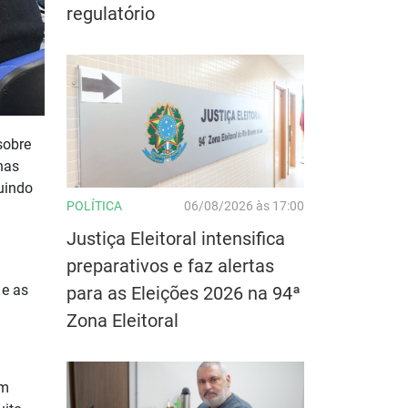
regulatório
sobre
nas
uindo
POLÍTICA
06/08/2026 às 17:00
Justiça Eleitoral intensifica
preparativos e faz alertas
 e as
para as Eleições 2026 na 94ª
Zona Eleitoral
um