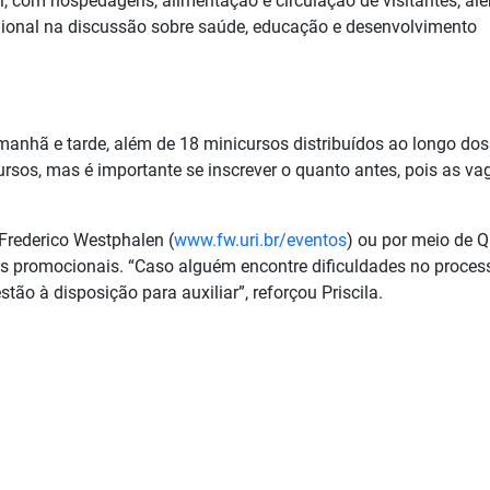
 com hospedagens, alimentação e circulação de visitantes, al
gional na discussão sobre saúde, educação e desenvolvimento
anhã e tarde, além de 18 minicursos distribuídos ao longo dos
ursos, mas é importante se inscrever o quanto antes, pois as va
 Frederico Westphalen (
www.fw.uri.br/eventos
) ou por meio de 
s promocionais. “Caso alguém encontre dificuldades no proces
stão à disposição para auxiliar”, reforçou Priscila.