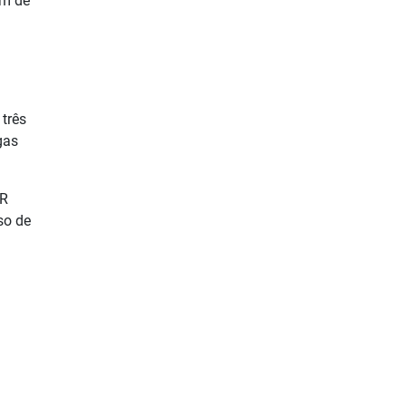
ém de
 três
gas
QR
so de