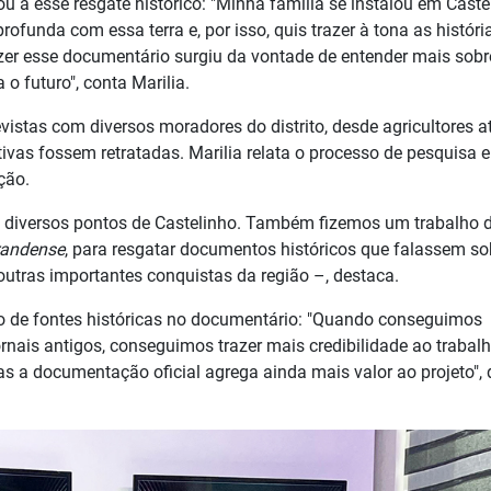
cou a esse resgate histórico: "Minha família se instalou em Caste
ofunda com essa terra e, por isso, quis trazer à tona as históri
azer esse documentário surgiu da vontade de entender mais sobr
 o futuro", conta Marilia.
istas com diversos moradores do distrito, desde agricultores a
tivas fossem retratadas. Marilia relata o processo de pesquisa e
ção.
 diversos pontos de Castelinho. Também fizemos um trabalho 
randense
, para resgatar documentos históricos que falassem so
outras importantes conquistas da região –, destaca.
o de fontes históricas no documentário: "Quando conseguimos
nais antigos, conseguimos trazer mais credibilidade ao trabalh
 a documentação oficial agrega ainda mais valor ao projeto", 