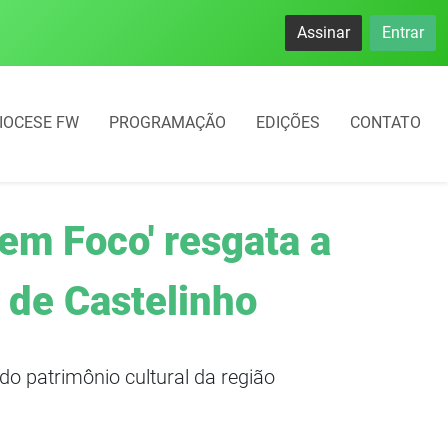
namento rotativo começará em 10 dias em Frederico Westphal
Assinar
Entrar
IOCESE FW
PROGRAMAÇÃO
EDIÇÕES
CONTATO
em Foco' resgata a
o de Castelinho
do patrimônio cultural da região