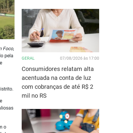
m Foco
,
do pela
GERAL
07/08/2026 às 17:00
e
Consumidores relatam alta
acentuada na conta de luz
com cobranças de até R$ 2
strito.
mil no RS
e
liosas
m o