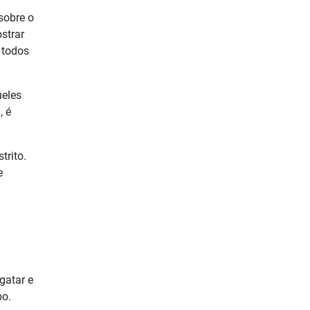
sobre o
strar
 todos
ueles
, é
trito.
e
gatar e
po.