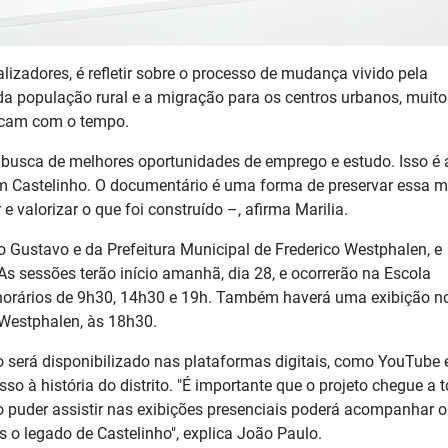
lizadores, é refletir sobre o processo de mudança vivido pela
a população rural e a migração para os centros urbanos, muito
ercam com o tempo.
 busca de melhores oportunidades de emprego e estudo. Isso é 
m Castelinho. O documentário é uma forma de preservar essa 
valorizar o que foi construído –, afirma Marilia.
lo Gustavo e da Prefeitura Municipal de Frederico Westphalen, e
As sessões terão início amanhã, dia 28, e ocorrerão na Escola
 horários de 9h30, 14h30 e 19h. Também haverá uma exibição n
 Westphalen, às 18h30.
o será disponibilizado nas plataformas digitais, como YouTube 
o à história do distrito. "É importante que o projeto chegue a 
puder assistir nas exibições presenciais poderá acompanhar on
 o legado de Castelinho", explica João Paulo.