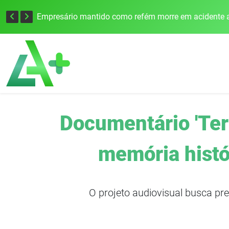
Edital para construção de ponte entre Itapiranga e Barra do Guarita deve ser lançado no segundo semestre
Empresário mantido como refém morre em acidente a
Documentário 'Ter
memória histór
O projeto audiovisual busca pre