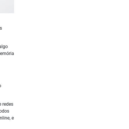
s
algo
memória
o
e redes
todos
line, e