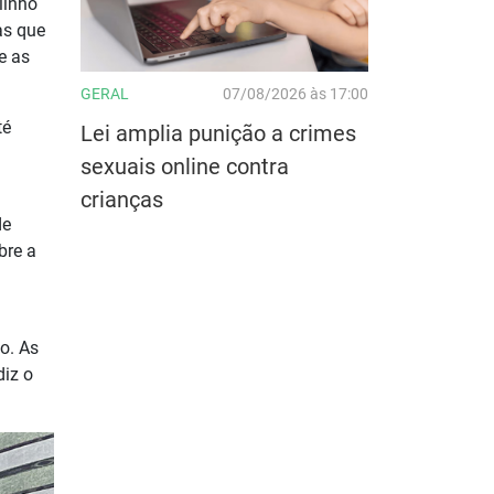
linho
as que
e as
GERAL
07/08/2026 às 17:00
té
Lei amplia punição a crimes
sexuais online contra
crianças
de
bre a
o. As
diz o