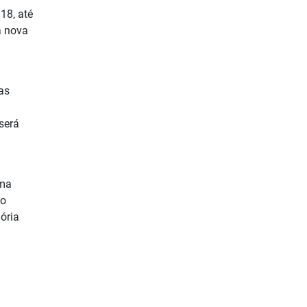
18, até
a nova
das
será
uma
 o
ória