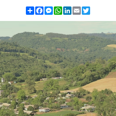
Compartilhar
Facebook
Messenger
WhatsApp
LinkedIn
Email
Twitter