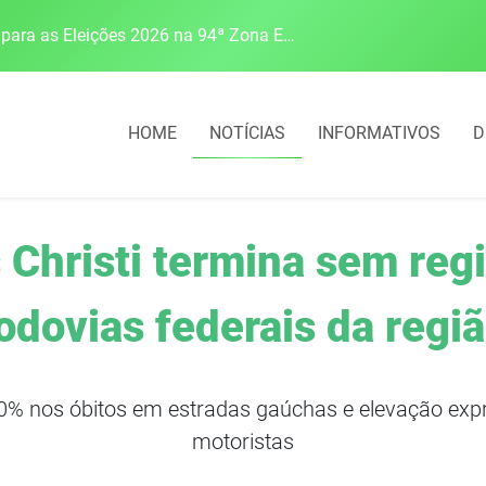
Justiça Eleitoral intensifica preparativos e faz alertas para as Eleições 2026 na 94ª Zona Eleitoral
HOME
NOTÍCIAS
INFORMATIVOS
D
 Christi termina sem reg
odovias federais da regi
% nos óbitos em estradas gaúchas e elevação expre
motoristas