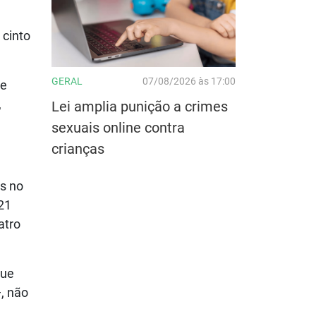
 cinto
GERAL
07/08/2026 às 17:00
de
,
Lei amplia punição a crimes
sexuais online contra
crianças
as no
 21
atro
que
, não