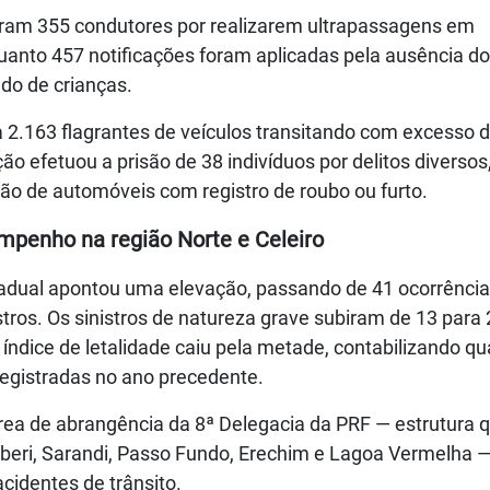
uaram 355 condutores por realizarem ultrapassagens em
uanto 457 notificações foram aplicadas pela ausência do
do de crianças.
a 2.163 flagrantes de veículos transitando com excesso 
ção efetuou a prisão de 38 indivíduos por delitos diversos
ão de automóveis com registro de roubo ou furto.
mpenho na região Norte e Celeiro
estadual apontou uma elevação, passando de 41 ocorrênci
stros. Os sinistros de natureza grave subiram de 13 para
índice de letalidade caiu pela metade, contabilizando qu
registradas no ano precedente.
rea de abrangência da 8ª Delegacia da PRF — estrutura 
beri, Sarandi, Passo Fundo, Erechim e Lagoa Vermelha —
cidentes de trânsito.