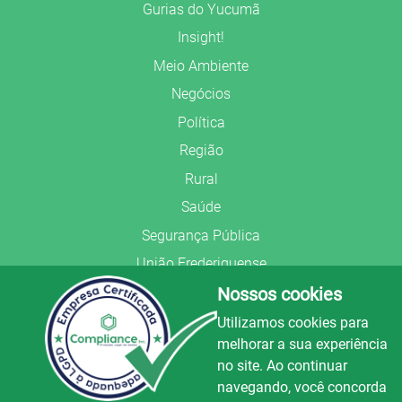
Gurias do Yucumã
Insight!
Meio Ambiente
Negócios
Política
Região
Rural
Saúde
Segurança Pública
União Frederiquense
Nossos cookies
Utilizamos cookies para
melhorar a sua experiência
no site. Ao continuar
© Copyright 2022.
LA+
.
navegando, você concorda
Todos os direitos reservados.