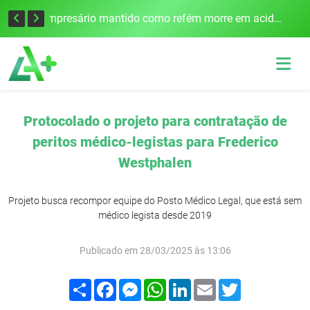
Edital para construção de ponte entre Itapiranga e Barra do Guarita deve ser lançado no segundo semestre
Empresário mantido como refém morre em acidente após assalto em Cerro Largo
Protocolado o projeto para contratação de
peritos médico-legistas para Frederico
Westphalen
Projeto busca recompor equipe do Posto Médico Legal, que está sem
médico legista desde 2019
Publicado em 28/03/2025 às 13:06
Compartilhar
Facebook
Messenger
WhatsApp
LinkedIn
Email
Twitter