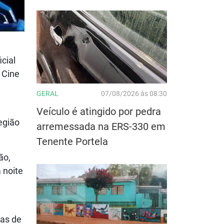
cial
 Cine
GERAL
07/08/2026 às 08:30
Veículo é atingido por pedra
egião
arremessada na ERS-330 em
Tenente Portela
ão,
 noite
ias de