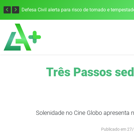
Justiça Eleitoral intensifica preparativos e faz alertas para as Eleições 2026 na 94ª Zona Eleitoral
Três Passos sed
Solenidade no Cine Globo apresenta n
Publicado em 27/