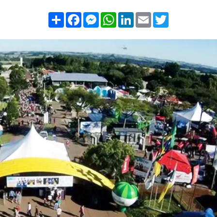
Compartilhar
Facebook
Messenger
WhatsApp
LinkedIn
Email
Twitter