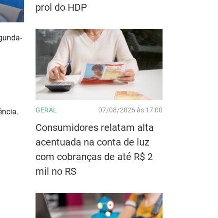
prol do HDP
egunda-
GERAL
07/08/2026 às 17:00
ência.
Consumidores relatam alta
acentuada na conta de luz
com cobranças de até R$ 2
mil no RS