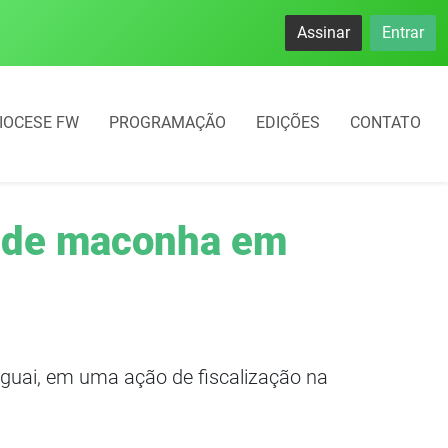
namento rotativo começará em 10 dias em Frederico Westphal
Assinar
Entrar
IOCESE FW
PROGRAMAÇÃO
EDIÇÕES
CONTATO
g de maconha em
guai, em uma ação de fiscalização na