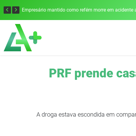
Edital para construção de ponte entre Itapiranga e Barra do Guarita deve ser lançado no segundo semestre
Empresário mantido como refém morre em acidente a
PRF prende cas
A droga estava escondida em compart