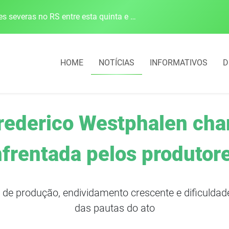
Defesa Civil alerta para risco de tornado e tempestades severas no RS entre esta quinta e sexta-feira
HOME
NOTÍCIAS
INFORMATIVOS
D
rederico Westphalen cha
nfrentada pelos produtore
s de produção, endividamento crescente e dificuld
das pautas do ato