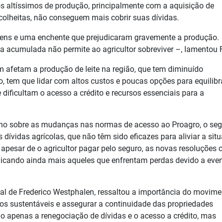
os altíssimos de produção, principalmente com a aquisição de
lheitas, não conseguem mais cobrir suas dívidas.
gens e uma enchente que prejudicaram gravemente a produção.
 acumulada não permite ao agricultor sobreviver –, lamentou 
m afetam a produção de leite na região, que tem diminuído
o, tem que lidar com altos custos e poucas opções para equilibr
ificultam o acesso a crédito e recursos essenciais para a
rno sobre as mudanças nas normas de acesso ao Proagro, o se
 dívidas agrícolas, que não têm sido eficazes para aliviar a sit
 apesar de o agricultor pagar pelo seguro, as novas resoluções 
udicando ainda mais aqueles que enfrentam perdas devido a eve
cal de Frederico Westphalen, ressaltou a importância do movime
ntos sustentáveis e assegurar a continuidade das propriedades
ão apenas a renegociação de dívidas e o acesso a crédito, mas