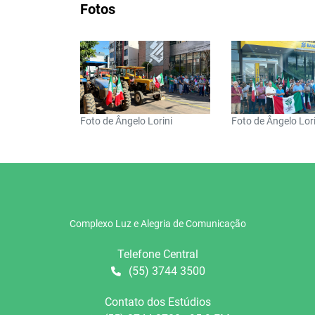
Fotos
Foto de Ângelo Lorini
Foto de Ângelo Lori
Complexo Luz e Alegria de Comunicação
Telefone Central
(55) 3744 3500
Contato dos Estúdios