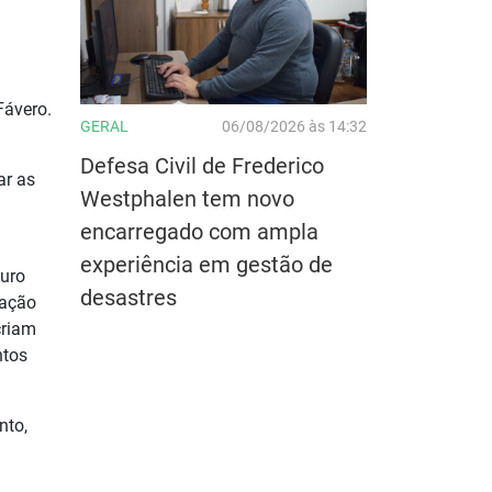
Fávero.
GERAL
06/08/2026 às 14:32
Defesa Civil de Frederico
ar as
Westphalen tem novo
encarregado com ampla
experiência em gestão de
guro
desastres
uação
criam
ntos
nto,