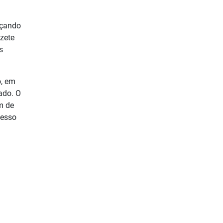
rçando
izete
s
o, em
ado. O
m de
cesso