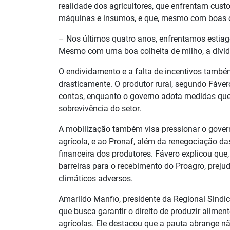
realidade dos agricultores, que enfrentam cust
máquinas e insumos, e que, mesmo com boas co
– Nos últimos quatro anos, enfrentamos estia
Mesmo com uma boa colheita de milho, a dívida
O endividamento e a falta de incentivos també
drasticamente. O produtor rural, segundo Fáver
contas, enquanto o governo adota medidas que d
sobrevivência do setor.
A mobilização também visa pressionar o gove
agrícola, e ao Pronaf, além da renegociação das
financeira dos produtores. Fávero explicou que,
barreiras para o recebimento do Proagro, prej
climáticos adversos.
Amarildo Manfio, presidente da Regional Sindi
que busca garantir o direito de produzir alime
agrícolas. Ele destacou que a pauta abrange n