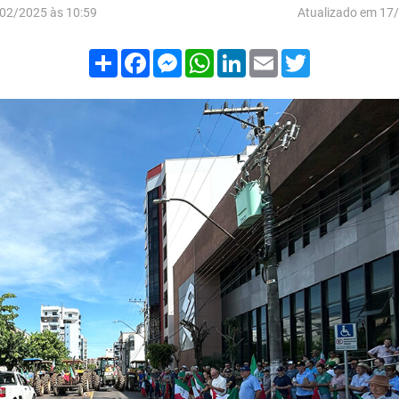
02/2025 às 10:59
Atualizado em 17
Compartilhar
Facebook
Messenger
WhatsApp
LinkedIn
Email
Twitter