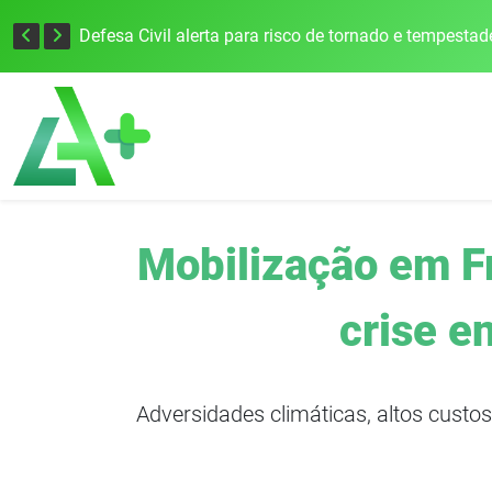
Justiça Eleitoral intensifica preparativos e faz alertas para as Eleições 2026 na 94ª Zona Eleitoral
Mobilização em F
crise e
Adversidades climáticas, altos custo