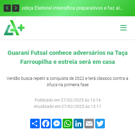
Escolas da 21ª CRE se destacam no IDEB com altos índices e avanços
Justiça Eleitoral intensifica preparativos e faz alertas para as Eleições 2026 na 94ª Zona Eleitoral
Guarani Futsal conhece adversários na Taça
Farroupilha e estreia será em casa
Verdão busca repetir a conquista de 2022 e terá clássico contra a
Afucs na primeira fase
Publicado em 27/02/2025 às 13:14
Atualizado em 27/02/2025 às 13:17
Compartilhar
Facebook
Messenger
WhatsApp
LinkedIn
Email
Twitter